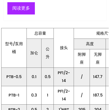
阅读更多
总容量
规格尺
型号/泵用
高度
接头
公
桶
加仑
附脚
无脚
升
座
座
PF1/2-
PTB-0.5
0.1
0.5
/
147.7
14
PF1/2-
PTB-1
0.3
1
/
187.5
14
PTB-2
0.5
2
1"NPT
205
204