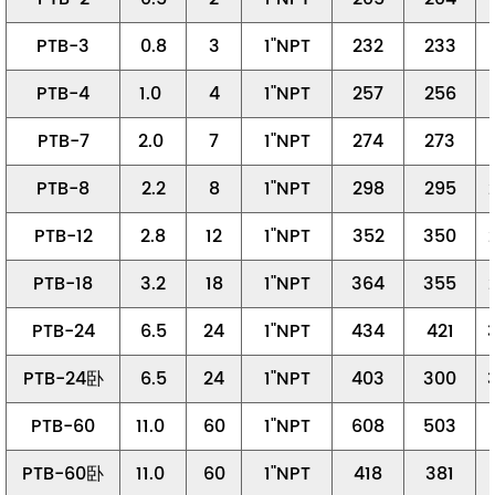
PTB-3
0.8
3
1"NPT
232
233
PTB-4
1.0
4
1"NPT
257
256
PTB-7
2.0
7
1"NPT
274
273
PTB-8
2.2
8
1"NPT
298
295
PTB-12
2.8
12
1"NPT
352
350
PTB-18
3.2
18
1"NPT
364
355
PTB-24
6.5
24
1"NPT
434
421
PTB-24卧
6.5
24
1"NPT
403
300
PTB-60
11.0
60
1"NPT
608
503
PTB-60卧
11.0
60
1"NPT
418
381