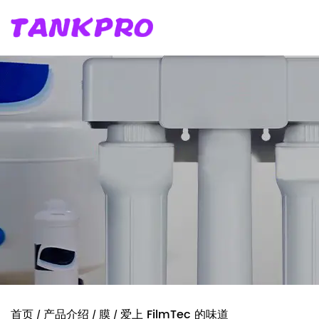
首页
产品介绍
膜
爱上 FilmTec 的味道
/
/
/