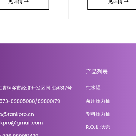
见详情
见详情
产品列表
纯水罐
江省桐乡市经济开发区同胜路317号
泵用压力桶
573-89805088/89800179
塑料压力桶
o@tankpro.cn
ankpro@gmail.com
R.O.机滤壳